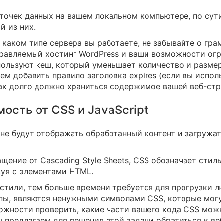
очек данных на вашем локальном компьютере, по сути, 
й из них.
а каком типе сервера вы работаете, не забывайте о гр
правляемый хостинг WordPress и ваши возможности ог
пользуют кеш, который уменьшает количество и размер
ем добавить правило заголовка expires (если вы испол
 как долго должно храниться содержимое вашей веб-ст
ость от CSS и JavaScript
 не будут отображать обработанный контент и загружат
щение от Cascading Style Sheets, CSS обозначает стиль
вуя с элементами HTML.
стили, тем больше времени требуется для прогрузки л
упы, являются ненужными символами CSS, которые могу
можности проверить, какие части вашего кода CSS можн
ы предлагаем для решения этой задачи обратиться к в