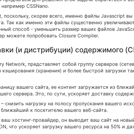
, например CSSNano.
t, поскольку, скорее всего, именно файлы Javascript в
та. Так как именно эти файлы существенно увеличиваю
ный способ - уменьшить размер ваших файлов JavaScri
р можете попробовать Closure Compiler.
авки (и дистрибуции) содержимого (
ry Network, представляет собой группу серверов (сете
 кэширования (хранения) и более быстрой загрузки та
раницу вашего сайта, ее контент загружается из ближа
ашего сервера. Это, по сути, ускоряет доставку содер
– снизить нагрузку на полосу пропускания вашего исх
р, ближайший к посетителю вашего веб-сайта.
т ваш хостинг-провайдер, он выводит ваш сайт на нов
N, что ускоряет загрузку вашего ресурса на 50% и да