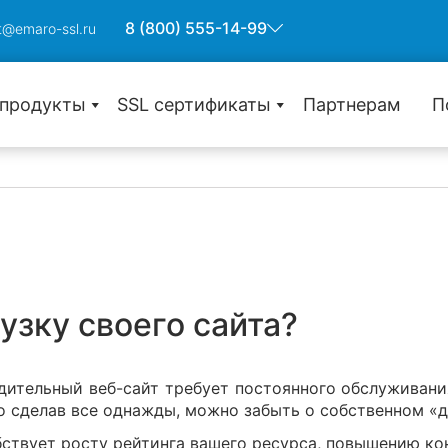
8 (800) 555-14-99
t@emaro-ssl.ru
 продукты
SSL сертификаты
Партнерам
П
Защита одного домена
Wildcard защита субдоменов
Защита множества доменов
узку своего сайта?
С проверкой домена (DV)
дительный веб-сайт требует постоянного обслуживани
С проверкой компании (OV)
то сделав все однажды, можно забыть о собственном «
С расширенной проверкой (EV)
бствует росту рейтинга вашего ресурса, повышению ко