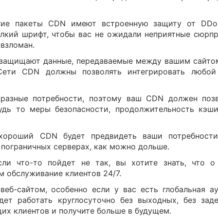
гие пакеты CDN имеют встроенную защиту от DDoS
лкий шрифт, чтобы вас не ожидали неприятные сюрп
 взломан.
защищают данные, передаваемые между вашим сайтом 
Сети CDN должны позволять интегрировать любой
 разные потребности, поэтому ваш CDN должен поз
удь то меры безопасности, продолжительность кэш
 хороший CDN будет предвидеть ваши потребност
 пограничных серверах, как можно дольше.
ли что-то пойдет не так, вы хотите знать, что о
м обслуживание клиентов 24/7.
еб-сайтом, особенно если у вас есть глобальная 
удет работать круглосуточно без выходных, без зад
щих клиентов и получите больше в будущем.