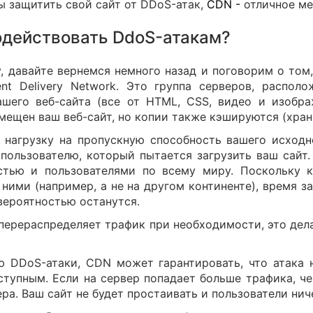
бы защитить свой сайт от DDoS-атак,
CDN
-
отличное ме
одействовать DdoS-атакам?
 давайте вернемся немного назад и поговорим о том,
t Delivery Network. Это группа серверов, распол
шего веб-сайта (все от HTML, CSS, видео и изобра
мещен ваш веб-сайт, но копии также кэшируются (храня
ь нагрузку на пропускную способность вашего исходн
пользователю, который пытается загрузить ваш сайт.
тью и пользователями по всему миру. Поскольку к
ними (например, а не на другом континенте), время за
 вероятностью останутся.
 перераспределяет трафик при необходимости, это дел
ю DDoS-атаки, CDN может гарантировать, что атака 
ступным. Если на сервер попадает больше трафика, че
ра. Ваш сайт не будет простаивать и пользователи ниче