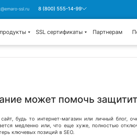
8 (800) 555-14-99
t@emaro-ssl.ru
 продукты
SSL сертификаты
Партнерам
П
Защита одного домена
Wildcard защита субдоменов
Защита множества доменов
ание может помочь защитит
С проверкой домена (DV)
 сайт, будь то интернет-магазин или личный блог, о
С проверкой компании (OV)
ается медленно или, что еще хуже, полностью отклю
С расширенной проверкой (EV)
отерь ключевых позиций в SEO.