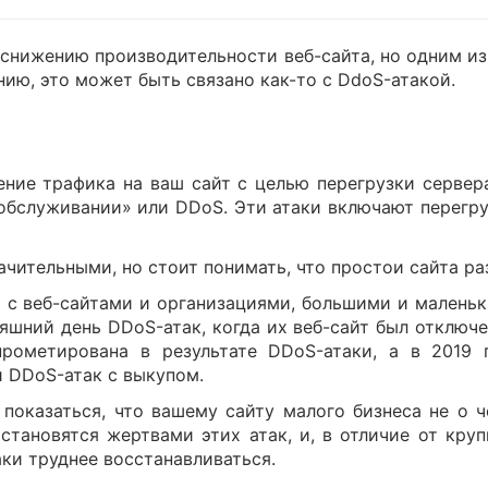
снижению производительности веб-сайта, но одним из
нию, это может быть связано как-то с DdoS-атакой.
ение трафика на ваш сайт с целью перегрузки сервера
в обслуживании» или DDoS. Эти атаки включают перегр
ачительными, но стоит понимать, что простои сайта р
 с веб-сайтами и организациями, большими и маленьки
яшний день DDoS-атак, когда их веб-сайт был отключен
прометирована в результате DDoS-атаки, а в 2019 
 DDoS-атак с выкупом.
оказаться, что вашему сайту малого бизнеса не о ч
становятся жертвами этих атак, и, в отличие от кру
ки труднее восстанавливаться.