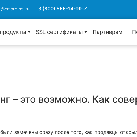
8 (800) 555-14-99
t@emaro-ssl.ru
 продукты
SSL сертификаты
Партнерам
П
Защита одного домена
Wildcard защита субдоменов
Защита множества доменов
г – это возможно. Как сов
С проверкой домена (DV)
С проверкой компании (OV)
С расширенной проверкой (EV)
были замечены сразу после того, как продавцы откры