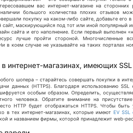
тересовавшем вас интернет-магазине на сторонних 
 наличии большого количества плохих отзывов мож
овершали покупку на каком-либо сайте, добавьте его в
 сайт, маскирующийся под тот или иной популярный ин
зайн сайта и его наполнение. Если первый выполнен «н
есурс лучше пройти стороной. Многочисленные вс
Ни в коем случае не указывайте на таких порталах н
в интернет-магазинах, имеющих SSL
юбого шопера – старайтесь совершать покупки в инте
ачи данных (HTTPS). Благодаря использованию SSL с
 шифруется особым образом. Определить, осуществля
тного человека. Обратите внимание на присутствие
место HTTP будет отображаться HTTPS. Чтобы быть
ко в тех интернет-магазинах, которые имеют
EV SSL 
окой и названием фирмы, которой принадлежит web-рес
е пароли